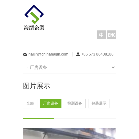
haijin@chinahaijin.com
+86 573 86408186
图片展示
全部
厂房设备
检测设备
包装展示