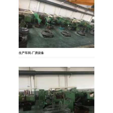
生产车间-厂房设备