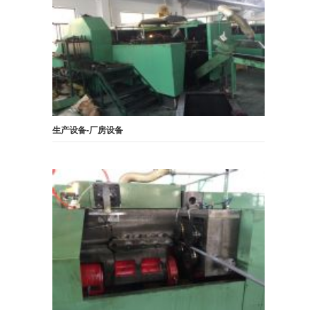
生产设备-厂房设备