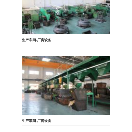
生产车间-厂房设备
生产车间-厂房设备